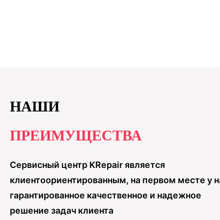
НАШИ
ПРЕИМУЩЕСТВА
Нажимая на данную кнопку, вы соглашаетесь с
политикой
Сервисный центр KRepair является
конфиденциальности
и
публичной офертой
клиентоориентированным, на первом месте у н
гарантированное качественное и надежное
решение задач клиента